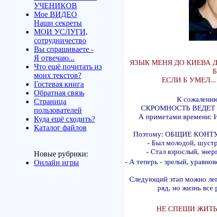
УЧЕНИКОВ
Мое ВИДЕО
Наши секреты
МОИ УСЛУГИ,
сотрудничество
Вы спрашиваете -
Я отвечаю...
ЯЗЫК МЕНЯ ДО КИЕВА 
Что ещё почитать из
Б
моих текстов?
ЕСЛИ Б УМЕЛ..
Гостевая книга
Обратная связь
К сожалению
Страница
СКРОМНОСТЬ ВЕДЕТ
пользователей
А приметами времени:
Куда ещё сходить?
Каталог файлов
Поэтому: ОБЩИЕ КОНТ
- Был молодой, шустр
- Стал взрослый, энер
Новые рубрики:
- А теперь - зрелый, уравнов
Онлайн игры
Следующий этап можно лег
ряд,
но жизнь все 
НЕ СПЕШИ ЖИТЬ 